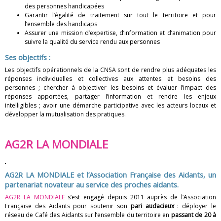
n
des personnes handicapées
Garantir l’égalité de traitement sur tout le territoire et pour
F
l’ensemble des handicaps
Assurer une mission d’expertise, d’information et d’animation pour
r
suivre la qualité du service rendu aux personnes
Ses objectifs
:
a
Les objectifs opérationnels de la CNSA sont de rendre plus adéquates les
n
réponses individuelles et collectives aux attentes et besoins des
personnes ; chercher à objectiver les besoins et évaluer l’impact des
ç
réponses apportées, partager l’information et rendre les enjeux
intelligibles ; avoir une démarche participative avec les acteurs locaux et
a
développer la mutualisation des pratiques.
i
AG2R LA MONDIALE
s
e
AG2R LA MONDIALE et l’Association Française des Aidants, un
partenariat novateur au service des proches aidants.
d
AG2R LA MONDIALE
s’est engagé depuis 2011 auprès de l’Association
Française des Aidants pour soutenir son
pari audacieux
: déployer le
e
réseau de Café des Aidants sur l’ensemble du territoire en
passant de 20 à