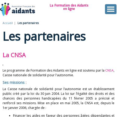
Aller
La Formation des Aidants
au
en ligne
contenu
A
principal
Accueil
Les partenaires
Vous
s
Les partenaires
êtes
s
ici
o
La CNSA
c
i
Le programme de Formation des Aidants en ligne est soutenu par la
CNSA
,
Caisse nationale de solidarité pour l'autonomie.
a
S
es missions :
t
La Caisse nationale de solidarité pour l’autonomie est un établissement
public créé par la loi du 30 juin 2004. La loi sur l’égalité des droits et des
i
chances des personnes handicapées du 11 février 2005 a précisé et
renforcé ses missions. Mise en place en mai 2005, la CNSA est, depuis le
1er janvier 2006, chargée de :
o
Financer les aides en faveur des personnes âgées dépendantes et