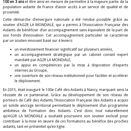
100 en 3 ans
et être ainsi en mesure de permettre à la majeure partie de la
s
population aidante de France d’avoir accès à un service de qualité et de
proximité.
a
Cette démarche d’envergure nationale a été rendue possible grâce au
soutien d’AG2R LA MONDIALE, qui a permis à l’Association Française des
i
Aidants de bénéficier d’un accompagnement sans équivalent de la part de
son Fonds d’innovation. Cet accompagnement particulier se caractérise
d
par un soutien innovant basé sur 4 leviers:
a
un investissement financier significatif sur plusieurs années,
un accompagnement stratégique par un cabinet conseil expert
n
mandaté par AG2R LA MONDIALE,
un appui en compétences par la mise à disposition d’experts
t
internes au Groupe,
une ouverture de son réseau institutionnel pour faciliter et accélérer
le déploiement.
s
En 2015, était inauguré le 100e Café des Aidants à Nancy, marquant ainsi la
réussite de ce partenariat. Grâce au développement de son réseau de
porteurs de Café des Aidants, l’Association Française des Aidants a acquis
un solide ancrage territorial permettant le déploiement d’un programme
ambitieux de Formation des Aidants. C’est donc tout naturellement
qu’AG2R LA MONDIALE a souhaité poursuivre son soutien exclusif pour
contribuer à la mise en œuvre de ces formations au bénéfice des proches
aidants, tant en présentiel qu’en ligne.