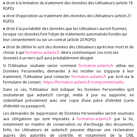
● droit à la limitation du traitement des données des Utilisateurs (article 18
RGPD)
● droit d’opposition au traitement des données des Utilisateurs (article 21
RGPD)
● droit à la portabilité des données que les Utilisateurs auront fournies,
lorsque ces données font l’objet de traitements automatisés fondés sur
leur consentement ou sur un contrat (article 20 RGPD)
● droit de définir le sort des données des Utilisateurs après leur mort et de
choisir à qui
formation.aidants.fr
devra communiquer (ou non) ses
données à un tiers qu’il aura préalablement désigné
Si l’Utilisateur souhaite savoir comment
formation.aidants.fr
utilise ses
Données Personnelles, demander à les rectifier ou s’oppose à leur
traitement, l’Utilisateur peut contacter
formation.aidants.fr
par écrit via le
formulaire de contact :
https://formation.aidants.fr/component/mailto
Dans ce cas, l’Utilisateur doit indiquer les Données Personnelles qu’il
souhaiterait que aidants.fr corrige, mette à jour ou supprime, en
s’identifiant précisément avec une copie d’une pièce d’identité (carte
d’identité ou passeport).
Les demandes de suppression de Données Personnelles seront soumises
aux obligations qui sont imposées à
formation.aidants.fr
par la loi,
notamment en matière de conservation ou d’archivage des documents.
Enfin, les Utilisateurs de aidants.fr peuvent déposer une réclamation
auprès des autorités de contrôle, et notamment de la CNIL