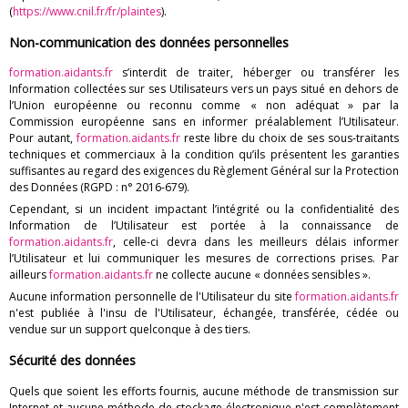
(
https://www.cnil.fr/fr/plaintes
).
Non-communication des données personnelles
formation.aidants.fr
s’interdit de traiter, héberger ou transférer les
Information collectées sur ses Utilisateurs vers un pays situé en dehors de
l’Union européenne ou reconnu comme « non adéquat » par la
Commission européenne sans en informer préalablement l’Utilisateur.
Pour autant,
formation.aidants.fr
reste libre du choix de ses sous-traitants
techniques et commerciaux à la condition qu’ils présentent les garanties
suffisantes au regard des exigences du Règlement Général sur la Protection
des Données (RGPD : n° 2016-679).
Cependant, si un incident impactant l’intégrité ou la confidentialité des
Information de l’Utilisateur est portée à la connaissance de
formation.aidants.fr
, celle-ci devra dans les meilleurs délais informer
l’Utilisateur et lui communiquer les mesures de corrections prises. Par
ailleurs
formation.aidants.fr
ne collecte aucune « données sensibles ».
Aucune information personnelle de l'Utilisateur du site
formation.aidants.fr
n'est publiée à l'insu de l'Utilisateur, échangée, transférée, cédée ou
vendue sur un support quelconque à des tiers.
Sécurité des données
Quels que soient les efforts fournis, aucune méthode de transmission sur
Internet et aucune méthode de stockage électronique n'est complètement