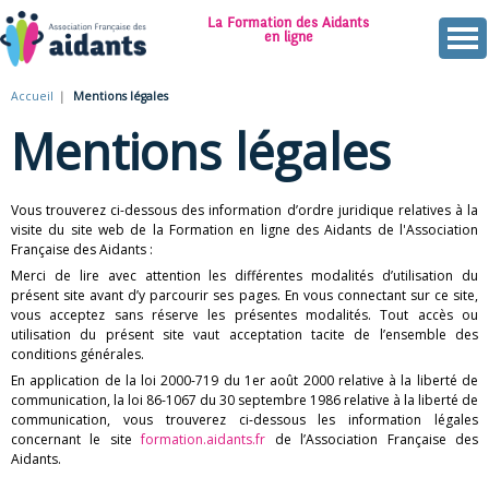
Aller
La Formation des Aidants
au
en ligne
contenu
A
principal
Accueil
Mentions légales
Vous
s
Mentions légales
êtes
s
ici
o
Vous trouverez ci-dessous des information d’ordre juridique relatives à la
visite du site web de la Formation en ligne des Aidants de l'Association
c
Française des Aidants :
Merci de lire avec attention les différentes modalités d’utilisation du
i
présent site avant d’y parcourir ses pages. En vous connectant sur ce site,
vous acceptez sans réserve les présentes modalités. Tout accès ou
a
utilisation du présent site vaut acceptation tacite de l’ensemble des
conditions générales.
t
En application de la loi 2000-719 du 1er août 2000 relative à la liberté de
communication, la loi 86-1067 du 30 septembre 1986 relative à la liberté de
i
communication, vous trouverez ci-dessous les information légales
concernant le site
formation.aidants.fr
de l’Association Française des
o
Aidants.