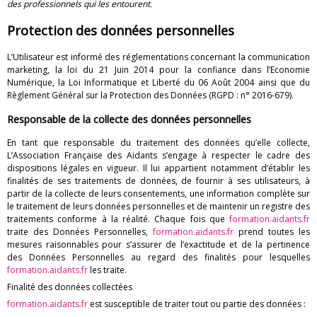
des professionnels qui les entourent.
s
Protection des données personnelles
a
L’Utilisateur est informé des réglementations concernant la communication
i
marketing, la loi du 21 Juin 2014 pour la confiance dans l’Economie
Numérique, la Loi Informatique et Liberté du 06 Août 2004 ainsi que du
d
Règlement Général sur la Protection des Données (RGPD : n° 2016-679).
a
Responsable de la collecte des données personnelles
En tant que responsable du traitement des données qu’elle collecte,
n
L’Association Française des Aidants s’engage à respecter le cadre des
dispositions légales en vigueur. Il lui appartient notamment d’établir les
t
finalités de ses traitements de données, de fournir à ses utilisateurs, à
partir de la collecte de leurs consentements, une information complète sur
s
le traitement de leurs données personnelles et de maintenir un registre des
traitements conforme à la réalité. Chaque fois que
formation.aidants.fr
traite des Données Personnelles,
formation.aidants.fr
prend toutes les
mesures raisonnables pour s’assurer de l’exactitude et de la pertinence
des Données Personnelles au regard des finalités pour lesquelles
formation.aidants.fr
les traite.
Finalité des données collectées
formation.aidants.fr
est susceptible de traiter tout ou partie des données :