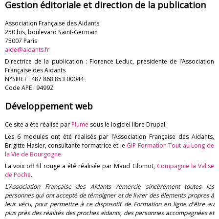
n
Gestion éditoriale et direction de la publication
F
Association Française des Aidants
250 bis, boulevard Saint-Germain
r
75007 Paris
aide@aidants.fr
a
Directrice de la publication : Florence Leduc, présidente de l’Association
Française des Aidants
n
N°SIRET : 487 868 853 00044
Code APE : 9499Z
ç
Développement web
a
Ce site a été réalisé par
Plume
sous le logiciel libre Drupal.
i
Les 6 modules ont été réalisés par l’Association Française des Aidants,
Brigitte Hasler, consultante formatrice et le
GIP Formation Tout au Long de
s
la Vie de Bourgogne.
La voix off fil rouge a été réalisée par Maud Glomot,
Compagnie la Valise
e
de Poche
.
L’Association Française des Aidants remercie sincèrement toutes les
d
personnes qui ont accepté de témoigner et de livrer des élements propres à
leur vécu, pour permettre à ce disposotif de Formation en ligne d'être au
e
plus près des réalités des proches aidants, des personnes accompagnées et