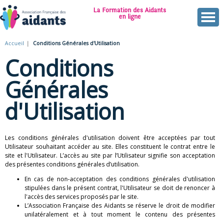
Aller
La Formation des Aidants
au
en ligne
contenu
A
principal
Accueil
Conditions Générales d'Utilisation
Vous
s
Conditions
êtes
s
ici
Générales
o
d'Utilisation
c
i
Les conditions générales d'utilisation doivent être acceptées par tout
Utilisateur souhaitant accéder au site. Elles constituent le contrat entre le
a
site et l'Utilisateur. L’accès au site par l’Utilisateur signifie son acceptation
des présentes conditions générales d’utilisation.
t
En cas de non-acceptation des conditions générales d'utilisation
i
stipulées dans le présent contrat, l'Utilisateur se doit de renoncer à
l'accès des services proposés par le site.
o
L’Association Française des Aidants se réserve le droit de modifier
unilatéralement et à tout moment le contenu des présentes