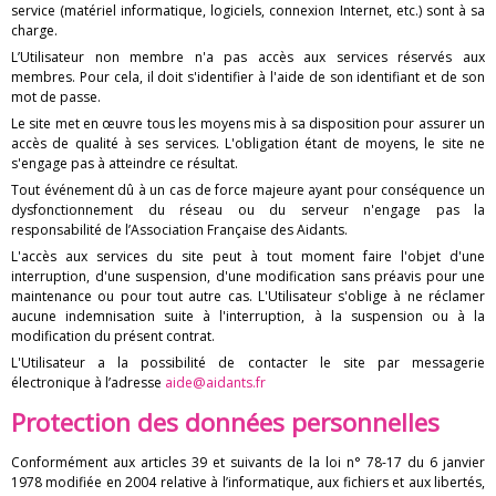
service (matériel informatique, logiciels, connexion Internet, etc.) sont à sa
s
charge.
a
L’Utilisateur non membre n'a pas accès aux services réservés aux
membres. Pour cela, il doit s'identifier à l'aide de son identifiant et de son
mot de passe.
i
Le site met en œuvre tous les moyens mis à sa disposition pour assurer un
d
accès de qualité à ses services. L'obligation étant de moyens, le site ne
s'engage pas à atteindre ce résultat.
a
Tout événement dû à un cas de force majeure ayant pour conséquence un
dysfonctionnement du réseau ou du serveur n'engage pas la
n
responsabilité de l’Association Française des Aidants.
L'accès aux services du site peut à tout moment faire l'objet d'une
t
interruption, d'une suspension, d'une modification sans préavis pour une
maintenance ou pour tout autre cas. L'Utilisateur s'oblige à ne réclamer
s
aucune indemnisation suite à l'interruption, à la suspension ou à la
modification du présent contrat.
L'Utilisateur a la possibilité de contacter le site par messagerie
électronique à l’adresse
aide@aidants.fr
Protection des données personnelles
Conformément aux articles 39 et suivants de la loi n° 78-17 du 6 janvier
1978 modifiée en 2004 relative à l’informatique, aux fichiers et aux libertés,