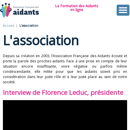
Aller
La Formation des Aidants
au
en ligne
contenu
A
principal
Accueil
L'association
Vous
s
L'association
êtes
s
ici
o
Depuis sa création en 2003, l’Association Française des Aidants écoute et
porte la parole des proches aidants. Face à une prise en compte de leur
c
situation encore insuffisante, voire négative ou parfois même
condescendante, elle milite pour que les aidants soient pris en
i
considération dans leur juste rôle et à leur juste place au sein de notre
société.
a
Interview de Florence Leduc, présidente
t
i
o