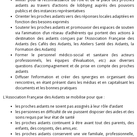
s
aidants au travers d’actions de lobbying auprès des pouvoirs
publics et des instances représentatives
a
Orienter les proches aidants vers des réponses locales adaptées en
fonction des besoins exprimés
i
Soutenir les proches aidants et promouvoir des espaces de soutien
via l’animation d’un réseau d’adhérents qui portent des actions à
destination des aidants conçues par l’Association Française des
d
Aidants (les Cafés des Aidants, les Ateliers Santé des Aidants, la
Formation des Aidants)
a
Former le personnel médico-social et sanitaire (les acteurs
professionnels, les équipes d’évaluation,
etc
.) aux diverses
n
questions d’accompagnement et de prise en compte des proches
aidants
t
Diffuser l’information et créer des synergies en organisant des
rencontres, en étant présent dans les médias et en capitalisant les
s
documents et les bonnes pratiques
L'Association Française des Aidants se mobilise pour que :
les proches aidants ne soient pas assignés à leur rôle d’aidant
les personnes en difficulté de vie puissent disposer des aides et des
soins requis par leur état de santé
les proches aidants continuent à être avant tout des parents, des
enfants, des conjoints, des amis,
etc.
les proches aidants conservent une vie familiale, professionnelle,