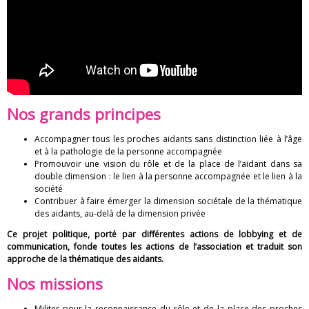
n
F
r
a
n
Nos grands principes
ç
Accompagner tous les proches aidants sans distinction liée à l’âge
et à la pathologie de la personne accompagnée
a
Promouvoir une vision du rôle et de la place de l’aidant dans sa
double dimension : le lien à la personne accompagnée et le lien à la
i
société
Contribuer à faire émerger la dimension sociétale de la thématique
s
des aidants, au-delà de la dimension privée
Ce projet politique, porté par différentes actions de lobbying et de
e
communication, fonde toutes les actions de l’association et traduit son
approche de la thématique des aidants.
d
Nos missions
e
Militer pour la reconnaissance du rôle et de la place des proches